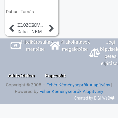
Dabasi Tamás
ELŐZŐ
KÖVETKEZŐ
Dabasi Tamás úrnak válasz IRM
NEMZETI DEVIZAHITELES KONZULTÁCIÓ A CSÁNYI TERVRŐL
Hitelkárosultak
Kilakoltatások
Jogi
mentése
megelőzése
képvisel
peres
eljáráso
Adatvédelem
Kapcsolat
Copyright © 2008 –
Fehér Kéményseprők Alapítvány
|
Powered by
Fehér Kéményseprők Alapítvány
Created by DiGi-WeB