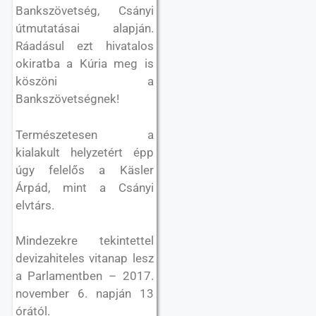
Bankszövetség, Csányi
útmutatásai alapján.
Ráadásul ezt hivatalos
okiratba a Kúria meg is
köszöni a
Bankszövetségnek!
Természetesen a
kialakult helyzetért épp
úgy felelős a Käsler
Árpád, mint a Csányi
elvtárs.
Mindezekre tekintettel
devizahiteles vitanap lesz
a Parlamentben – 2017.
november 6. napján 13
órától.