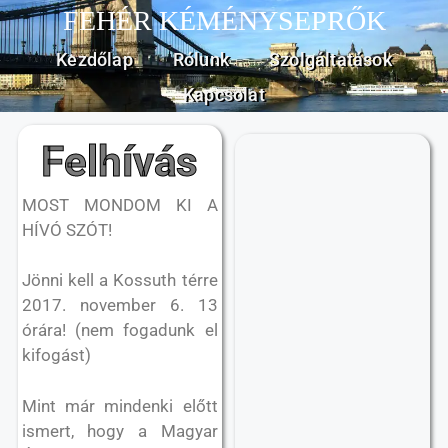
FEHÉR KÉMÉNYSEPRŐK
Kezdőlap
Rólunk
Szolgáltatások
Kapcsolat
Felhívás
MOST MONDOM KI A
HÍVÓ SZÓT!
Jönni kell a Kossuth térre
2017. november 6. 13
órára! (nem fogadunk el
kifogást)
Mint már mindenki előtt
ismert, hogy a Magyar