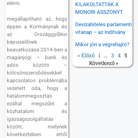
elérni.
KILAKOLTATTÁK A
MONORI ASSZONYT
megállapítható az, hogy
Devizahiteles parlamenti
éppen a Kormánynak és
vitanap – az Indítvány
az Országgyűlési
képviselőnek
Mikor jön a végrehajtó?
beavatkozása 2014-ben a
« Előző
1
…
3
4
5
magánjogi – bank és
Következő »
adós közötti –
kölcsönszerződésekkel
kapcsolatos problémába
vezetett oda, hogy a
hatalommegosztás
ezáltal megszűnt a
közhatalom és
igazságszolgáltatás
között, melynek
következtében ettől