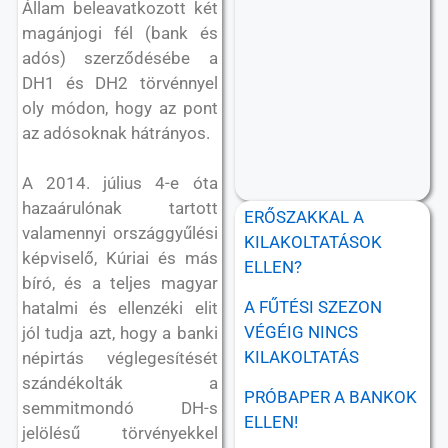
Állam beleavatkozott két
magánjogi fél (bank és
adós) szerződésébe a
DH1 és DH2 törvénnyel
oly módon, hogy az pont
az adósoknak hátrányos.
A 2014. július 4-e óta
hazaárulónak tartott
ERŐSZAKKAL A
valamennyi országgyűlési
KILAKOLTATÁSOK
képviselő, Kúriai és más
ELLEN?
bíró, és a teljes magyar
A FŰTÉSI SZEZON
hatalmi és ellenzéki elit
VÉGÉIG NINCS
jól tudja azt, hogy a banki
KILAKOLTATÁS
népirtás véglegesítését
szándékolták a
PRÓBAPER A BANKOK
semmitmondó DH-s
ELLEN!
jelölésű törvényekkel